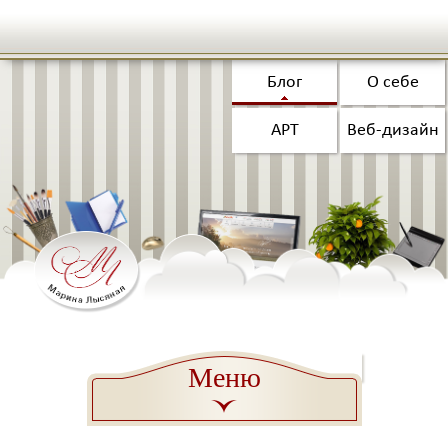
Блог
О себе
АРТ
Веб-дизайн
Меню
a