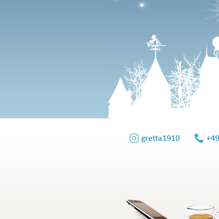
gretta1910
+49