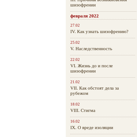
шизофрении
февраля 2022
27.02
IV. Как узнать шизофрению?
25.02
V. Наследственность
22.02
VI. Жизнь до и после
шизофрении
21.02
VII. Как обстоят дела за
рубежом
18.02
VIII. Стигма
16.02
IX. О вреде изоляции