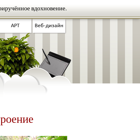
риручённое вдохновение.
АРТ
Веб-дизайн
троение