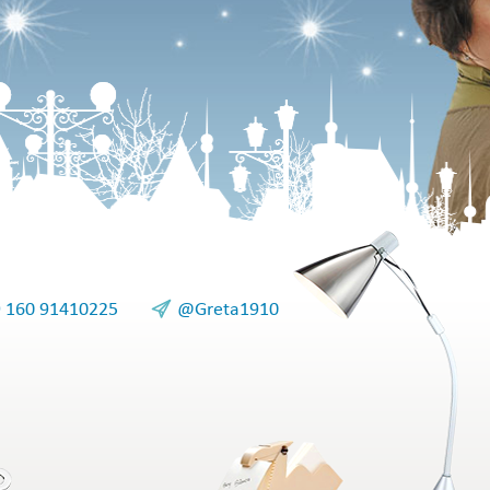
 160 91410225
@Greta1910