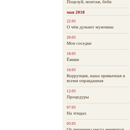
Поцелуй, монтаж, беби
мая 2018
22.05
О чём думают мужчины
20.05
Мои соседки
18.05
Ёжики
16.05
Коррупция, наша привычная и
всеми оправданная
12.05
Процедуры
07.05
На этюдах
05.05
От перемены места меняются