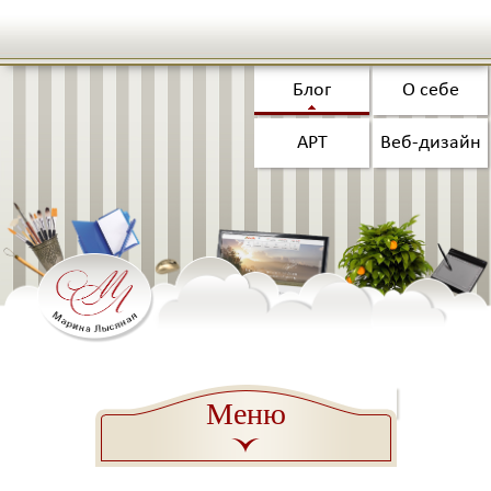
Блог
О себе
АРТ
Веб-дизайн
Меню
a