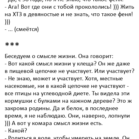
- Ага! Вот где они с тобой прокололись! ))) Жить
на ХТЗ в девяностые и не знать, что такое феня!
)))
- ... (смеётся)
***
Беседуем о смысле жизни. Она говорит:
- Вот какой смысл жизни у клеща? Он же даже
в пищевой цепочке не участвует. Или участвует?
- Не знаю, может и участвует. Хотя, местные
насекомые, ни в какой цепочке не участвуют -
все птицы на углеводной диете. Ты видела эти
кормушки с булками на кажном дереве? Это ж
закрома родины. Да и белок, в последнее
время, я не наблюдаю. Они, наверно, лопнули
))) А вот у комара смысл жизни есть.
- Какой?
- Родиться в воде, чтобы умереть на земле. Он