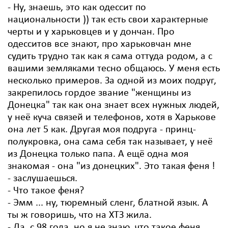
- Ну, знаешь, это как одессит по
национальности )) так есть свои характерные
черты и у харьковцев и у дончан. Про
одесситов все знают, про харьковчан мне
судить трудно так как я сама оттуда родом, а с
вашими земляками тесно общаюсь. У меня есть
несколько примеров. За одной из моих подруг,
закрепилось гордое звание "женщины из
Донецка" так как она знает всех нужных людей,
у неё куча связей и телефонов, хотя в Харькове
она лет 5 как. Другая моя подруга - принц-
полукровка, она сама себя так называет, у неё
из Донецка только папа. А ещё одна моя
знакомая - она "из донецких". Это такая феня !
- заслушаешься.
- Что такое феня?
- Эмм ... ну, тюремный сленг, блатной язык. А
ты ж говоришь, что на ХТЗ жила.
- Да, с 98 года, но я не знаю, что такое феня.