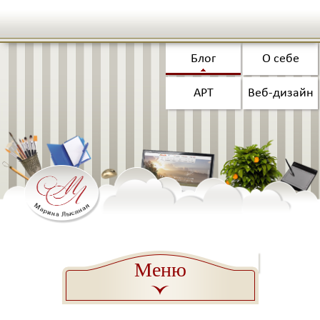
Блог
О себе
АРТ
Веб-дизайн
Меню
a