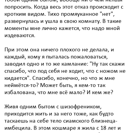
тобой одним бытом, вообще ни о чём нельзя
попросить. Когда весь этот отказ происходит с
кротким видом. Тихо промяуканное "нет",
развернулась и ушла в свою комнату. В такие
моменты мне лично кажется, что надо мной
издеваются.
При этом она ничего плохого не делала, и
каждый, кому я пыталась пожаловаться,
заводил одно и то же камлание: "Ну так скажи
спасибо, что под себя не ходит, что с ножом не
кидается". Спасибо, конечно, но что ж мне
неймётся-то? Может быть, я кем-то так
избалована, что мне всё мало? И кем же?
Живя одним бытом с шизофреником,
приходится жить и за него тоже, как будто
таскаешь на себе тело сиамского близнеца-
имбецила. В этом кошмаре я жила с 18 лет и