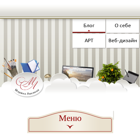
Блог
О себе
АРТ
Веб-дизайн
Меню
a