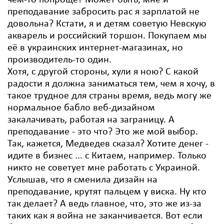
чем-то попроще? Может быть, мне и
преподавание забросить рас я зарплатой не
довольна? Кстати, я и детям советую Невскую
акварель и российский торшон. Покупаем мы
её в украинских интернет-магазинах, но
производитель-то один.
Хотя, с другой стороны, хули я ною? С какой
радости я должна заниматься тем, чем я хочу, в
такое трудное для страны время, ведь могу же
нормальное бабло веб-дизайном
закалачивать, работая на заграницу. А
преподавание - это что? Это же мой выбор.
Так, кажется, Медведев сказал? Хотите денег -
идите в бизнес ... с Китаем, например. Только
никто не советует мне работать с Украиной.
Услышав, что я сменила дизайн на
преподавание, крутят пальцем у виска. Ну кто
так делает? А ведь главное, что, это же из-за
таких как я война не заканчивается. Вот если