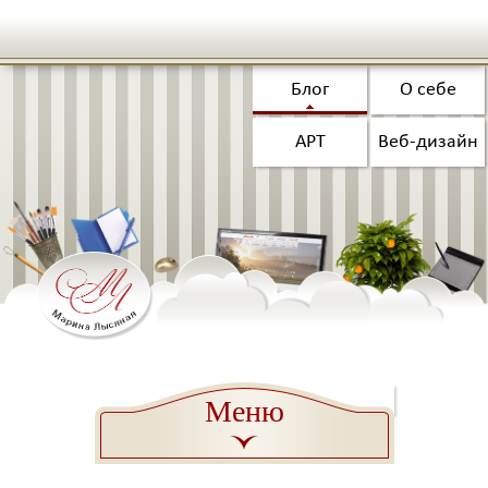
Блог
О себе
АРТ
Веб-дизайн
Меню
a