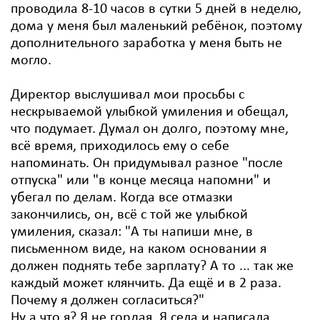
проводила 8-10 часов в сутки 5 дней в неделю,
дома у меня был маленький ребёнок, поэтому
дополнительного
заработка у меня быть не
могло.
Директор выслушивал мои просьбы с
нескрываемой улыбкой умиления и обещал,
что подумает. Думал он долго, поэтому мне,
всё время, приходилось ему о себе
напоминать. Он придумывал разное "после
отпуска" или "в конце месяца напомни" и
убегал по делам. Когда все отмазки
закончились, он, всё с той же улыбкой
умиления, сказал: "А ты напиши мне, в
письменном виде, на каком основании я
должен поднять тебе зарплату? А то ... так же
каждый может клянчить. Да ещё и в 2 раза.
Почему я должен согласиться?"
Ну а что я? Я не гордая. Я села и написала.