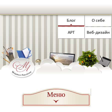
Блог
О себе
АРТ
Веб-дизайн
Меню
a