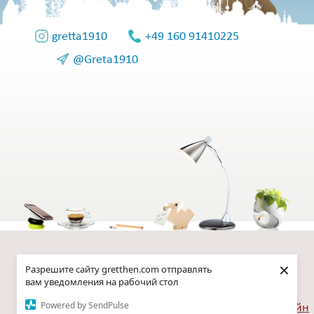
gretta1910
+49 160 91410225
@Greta1910
Блог
© "Gretthen Блог" 2015-
×
Разрешите сайту gretthen.com отправлять
2026
О себе
вам уведомления на рабочий стол
Все права защищены
АРТ
Powered by SendPulse
Веб-дизайн