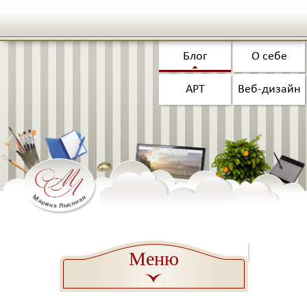
Блог
О себе
АРТ
Веб-дизайн
Меню
a