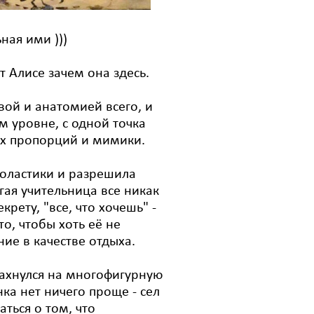
ная ими )))
т Алисе зачем она здесь.
вой и анатомией всего, и
м уровне, с одной точка
ых пропорций и мимики.
холастики и разрешила
огая учительница все никак
рету, "все, что хочешь" -
о, чтобы хоть её не
ние в качестве отдыха.
махнулся на многофигурную
ка нет ничего проще - сел
ться о том, что