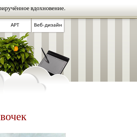
риручённое вдохновение.
АРТ
Веб-дизайн
евочек