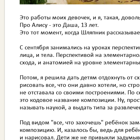
Это работы моих девочек, и я, такая, доволь
Про Алису - это Даша, 13 лет.
Это тот момент, когда Шляпник рассказывае
С сентя
бря занимались на уроках перспекти
лица, и тела. Перспективой на элементарно
схода, и анатомией на уровне элементарн
Потом, я решила дать детям отдохнуть от с
рисовать все, что они давно хотели, но стр
не отставала со своими построениями. По сек
это кодовое название композиции. Ну, прост
называть наукой, а выдать типа за развлече
Под видом "все, что захочешь" ребёнок за
композицию. И, казалось бы, ведь для ребён
и нарисовал. Дети же не привыкли задумыва