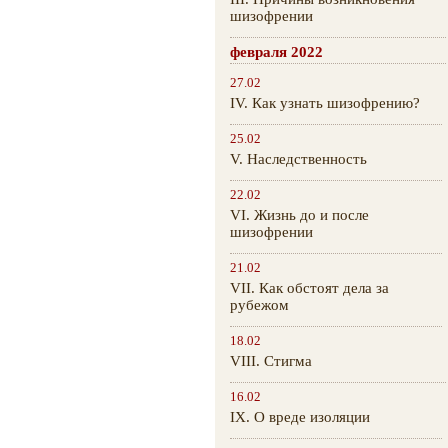
шизофрении
февраля 2022
27.02
IV. Как узнать шизофрению?
25.02
V. Наследственность
22.02
VI. Жизнь до и после
шизофрении
21.02
VII. Как обстоят дела за
рубежом
18.02
VIII. Стигма
16.02
IX. О вреде изоляции