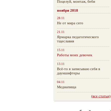
Поцелуй, монтаж, беби
ноября 2018
28.11
Не от мира сего
21.11
Ярмарка педагогического
тщеславия
15.11
Работы моих девочек
13.11
Всё-то я записываю себя в
дауншифтеры
04.11
Медиапища
(все статьи)