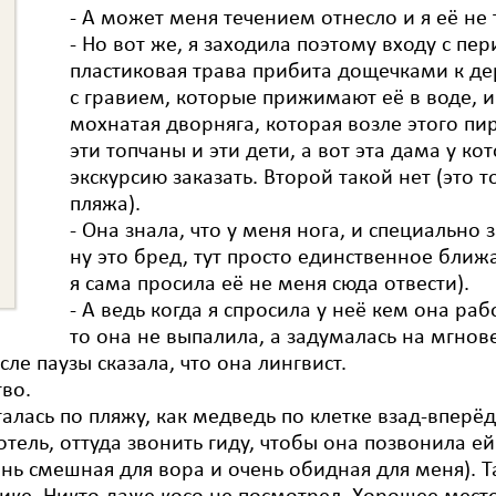
- А может меня течением отнесло и я её не
- Но вот же, я заходила поэтому входу с пер
пластиковая трава прибита дощечками к де
с гравием, которые прижимают её в воде, и
мохнатая дворняга, которая возле этого пи
эти топчаны и эти дети, а вот эта дама у к
экскурсию заказать. Второй такой нет (это 
пляжа).
- Она знала, что у меня нога, и специально 
ну это бред, тут просто единственное ближ
я сама просила её не меня сюда отвести).
- А ведь когда я спросила у неё кем она ра
то она не выпалила, а задумалась на мгнове
сле паузы сказала, что она лингвист.
тво.
алась по пляжу, как медведь по клетке взад-вперё
отель, оттуда звонить гиду, чтобы она позвонила 
ень смешная для вора и очень обидная для меня). Т