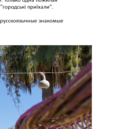
о. Только одна пожилая
"городські приїхали".
и русскоязычные знакомые