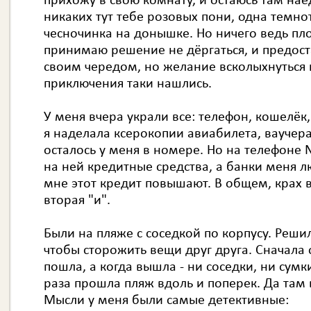
прихожу в свою комнату, и остаюсь там наед
никаких тут тебе розовых пони, одна темнот
чесночинка на донышке. Но ничего ведь пло
принимаю решение не дёргаться, и предост
своим чередом, но желание всколыхнуться 
приключения таки нашлись.
У меня вчера украли все: телефон, кошелёк
я наделала ксерокопии авиабилета, ваучера,
осталось у меня в номере. Но на телефоне N
на ней кредитные средства, а банки меня 
мне этот кредит повышают. В общем, крах в
вторая "и".
Были на пляже с соседкой по корпусу. Решил
чтобы сторожить вещи друг друга. Сначала 
пошла, а когда вышла - ни соседки, ни сумки
раза прошла пляж вдоль и поперек. Да там 
Мысли у меня были самые детективные: