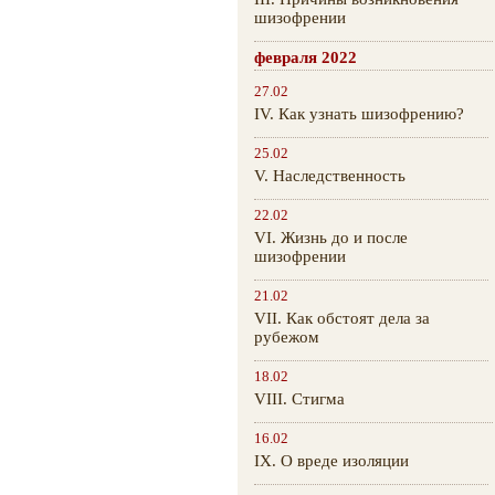
шизофрении
февраля 2022
27.02
IV. Как узнать шизофрению?
25.02
V. Наследственность
22.02
VI. Жизнь до и после
шизофрении
21.02
VII. Как обстоят дела за
рубежом
18.02
VIII. Стигма
16.02
IX. О вреде изоляции