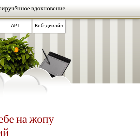
риручённое вдохновение.
АРТ
Веб-дизайн
себе на жопу
ий