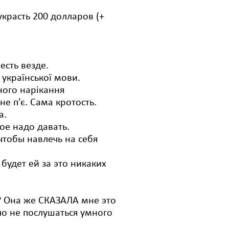
украсть 200 долларов (+
есть везде.
 української мови.
ного нарікання
не п'є. Сама кротость.
а.
кое надо давать.
чтобы навлечь на себя
 будет ей за это никаких
? Она же СКАЗАЛА мне это
ыло не послушаться умного