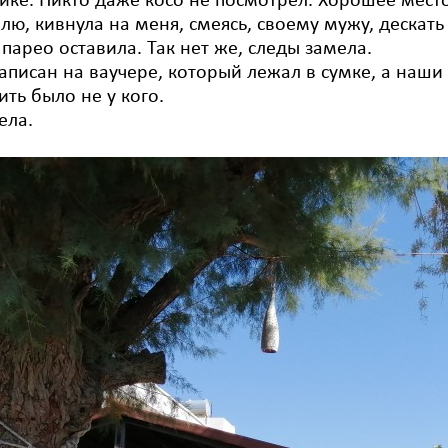
нике. Никто даже косо не посмотрел. Хорошее мест
ю, кивнула на меня, смеясь, своему мужу, дескать 
и парео оставила. Так нет же, следы замела.
записан на ваучере, который лежал в сумке, а наш
ить было не у кого.
ела.