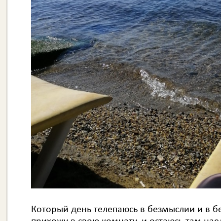
Который день телепаюсь в безмыслии и в б