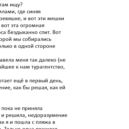
 там ищу?
илами, где синяя
ревяшке, и вот эти мешки
 вот эта огромная
рса бездыханно спит. Вот
оторой мы собирались
только в одной стороне
завела меня так далеко (не
айшее к нам турагентство,
ботает ещё в первый день,
ние, как бы решая, как ей
д пока не приняла
ей и решила, недоразумение
ак я и пошла с пляжа в