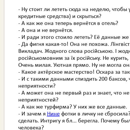
- Ну стоит ли лететь сюда на неделю, чтобы 
кредитные средства) и скрыться?
- А как же она теперь вернётся в отель?
- А она и не вернётся.
- И ради этого стоило лететь? Её данные же 
- Да фигня какая-то! Она не похожа. Лінгвіст
Викладач. Жодного слова російською. І жод
російськомовним за їх російську. Не курить, 
Очень милая. Уютная прямо. Ну не могла он
- Какое актёрское мастерство! Оскара за та
- И с такими данными спиздить 200 баксов, 
неприятности?
- А может она не первый раз и знает, что не
неприятностей?
- А как же турфирма? У них же все данные.
- И зачем я
Нине
фотки в личку не сбросила
сделать. Интригу я бл... берегла. Почему б
человека?