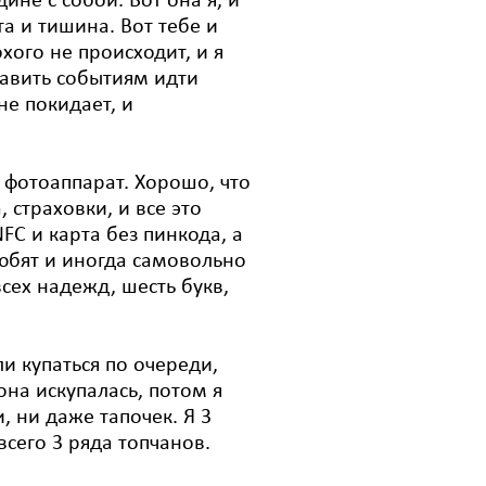
ине с собой. Вот она я, и
а и тишина. Вот тебе и
хого не происходит, и я
авить событиям идти
не покидает, и
, фотоаппарат. Хорошо, что
 страховки, и все это
FC и карта без пинкода, а
любят и иногда самовольно
сех надежд, шесть букв,
и купаться по очереди,
она искупалась, потом я
, ни даже тапочек. Я 3
всего 3 ряда топчанов.