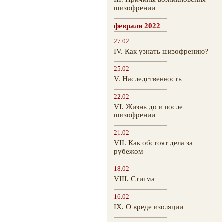
шизофрении
февраля 2022
27.02
IV. Как узнать шизофрению?
25.02
V. Наследственность
22.02
VI. Жизнь до и после
шизофрении
21.02
VII. Как обстоят дела за
рубежом
18.02
VIII. Стигма
16.02
IX. О вреде изоляции