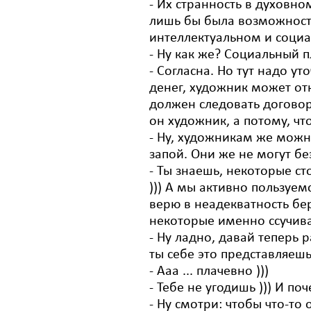
- Их странность в духовн
лишь бы была возможность
интеллектуальном и социа
- Ну как же? Социальный п
- Согласна. Но тут надо ут
денег, художник может от
должен следовать договоре
он художник, а потому, чт
- Ну, художникам же можно
запой. Они же не могут без
- Ты знаешь, некоторые ст
))) А мы активно пользуе
верю в неадекватность бер
некоторые именно ссучиваю
- Ну ладно, давай теперь 
ты себе это представляеш
- Ааа ... плачевно )))
- Тебе не угодишь ))) И поч
- Ну смотри: чтобы что-то