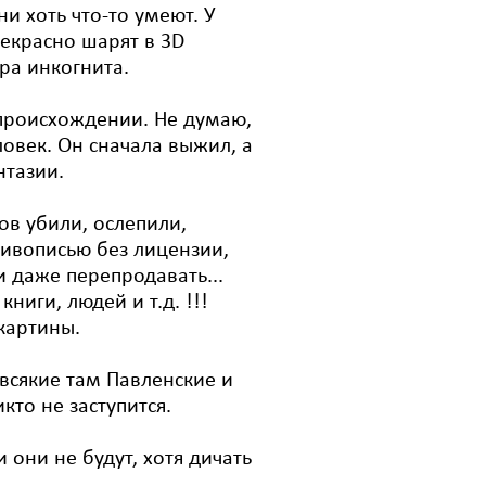
и хоть что-то умеют. У
екрасно шарят в 3D
ра инкогнита.
 происхождении. Не думаю,
ловек. Он сначала выжил, а
нтазии.
ов убили, ослепили,
живописью без лицензии,
 даже перепродавать...
книги, людей и т.д. !!!
 картины.
 всякие там Павленские и
кто не заступится.
 они не будут, хотя дичать