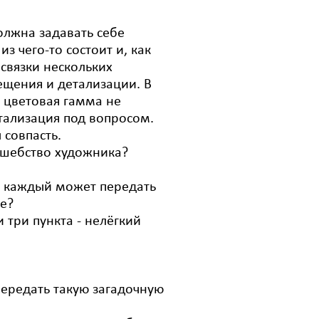
должна задавать себе
из чего-то состоит и, как
 связки нескольких
ещения и детализации. В
 цветовая гамма не
тализация под вопросом.
 совпасть.
олшебство художника?
е каждый может передать
е?
и три пункта - нелёгкий
 передать такую загадочную