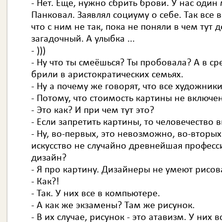
- Нет. Еще, нужно сбрить брови. У нас один
Панковал. Заявлял социуму о себе. Так все в
что с ним не так, пока не поняли в чем тут 
загадочный. А улыбка ...
- )))
- Ну что ты смеёшься? Ты пробовала? А в с
брили в аристократических семьях.
- Ну а почему же говорят, что все художники
- Потому, что стоимость картины не включе
- Это как? И при чем тут это?
- Если запретить картины, то человечество 
- Ну, во-первых, это невозможно, во-вторых
искусство не случайно древнейшая профессия
дизайн?
- Я про картину. Дизайнеры не умеют рисов
- Как?!
- Так. У них все в компьютере.
- А как же экзамены? Там же рисунок.
- В их случае, рисунок - это атавизм. У них 