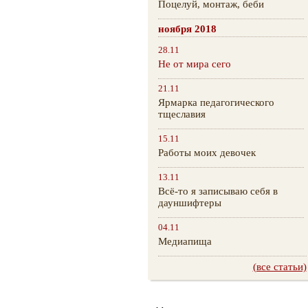
Поцелуй, монтаж, беби
ноября 2018
28.11
Не от мира сего
21.11
Ярмарка педагогического
тщеславия
15.11
Работы моих девочек
13.11
Всё-то я записываю себя в
дауншифтеры
04.11
Медиапища
(все статьи)