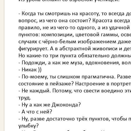
- Когда ты смотришь на красоту, то всегда 
вопрос, из чего она состоит? Красота всегда 
правило, не из чего-то одного, а из удачной
пунктов: композиции, цветовой гаммы, осв
случаях с чёрно-белым изображением даже
фигурирует. А в абстрактной живописи и де
Но какие-то три пункта обязательно должны
- Подожди, а как же муза, вдохновения, в
- Никак ))
- По-моему, ты слишком прагматична. Разв
состояние в пейзаже? Настроение в портрет
- Не каждый. Потому, что свести воедино эт
труд.
- Ну а как же Джоконда?
- А что с ней?
- Ну, разве достаточно трёх пунктов, чтобы
улыбку?