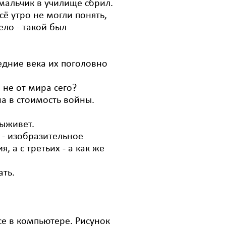
 мальчик в училище сбрил.
сё утро не могли понять,
дело - такой был
редние века их поголовно
 не от мира сего?
на в стоимость войны.
выживет.
 - изобразительное
, а с третьих - а как же
ать.
все в компьютере. Рисунок