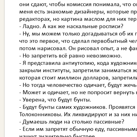
они сдают, чтобы комиссия понимала, что он
меня есть знакомые дизайнеры, которые пр
редакторах, но картина маслом для них тер
- Ладно. А как же наскальные росписи?
- Ну, мы можем только догадываться об их
что это первое, что сделал первобытный че
потом нарисовал. Он рисовал опыт, а не фа
- Но запретить всё равно невозможно.
- Я представила антиутопию, кода художник
закрыли институты, запретили заниматься 
которая стоит миллион долларов, запретили
- Но тогда человечество одичает, будут жечь 
- Может и одичает, но не попросит вернуть
- Уверена, что будут бунты.
- Будут бунты самих художников. Проявятся
Толоконниковы. Их ликвидируют и за них ни
- Думаешь люди на столько пассивные?
- Если им запретят обычную еду, пассивными
начнут значительно быстрее.