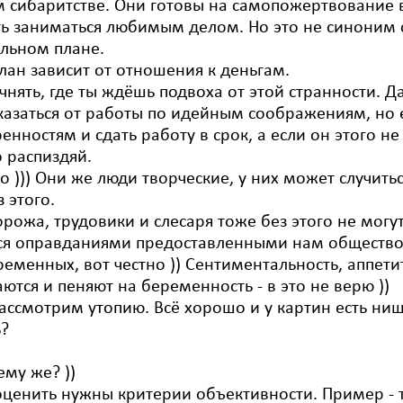
ом сибаритстве. Они готовы на самопожертвование
 заниматься любимым делом. Но это не синоним с
льном плане.
лан зависит от отношения к деньгам.
очнять, где ты ждёшь подвоха от этой странности. Д
казаться от работы по идейным соображениям, но е
нностям и сдать работу в срок, а если он этого не 
о распиздяй.
 ))) Они же люди творческие, у них может случитьс
 этого.
орожа, трудовики и слесаря тоже без этого не могу
мся оправданиями предоставленными нам обществом 
еменных, вот честно )) Сентиментальность, аппетит
тся и пеняют на беременность - в это не верю ))
рассмотрим утопию. Всё хорошо и у картин есть ниш
ь?
ему же? ))
 оценить нужны критерии объективности. Пример - т