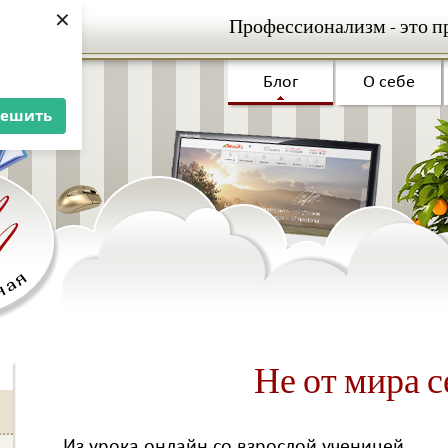
×
Профессионализм - это п
Блог
О себе
решить
Не от мира с
Из урока онлайн со взрослой ученицей.