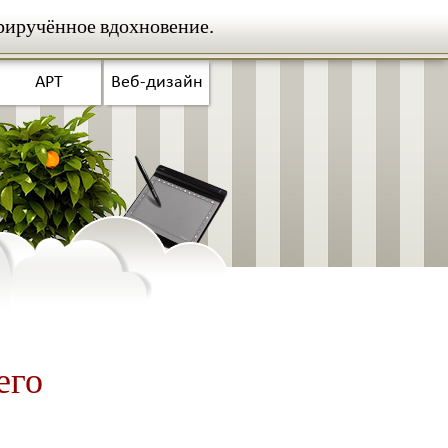
риручённое вдохновение.
АРТ
Веб-дизайн
его