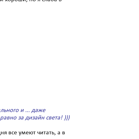
льного и ... даже
авно за дизайн света! )))
я все умеют читать, а в