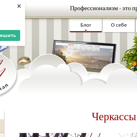
×
Профессионализм - это п
Блог
О себе
решить
Черкассы