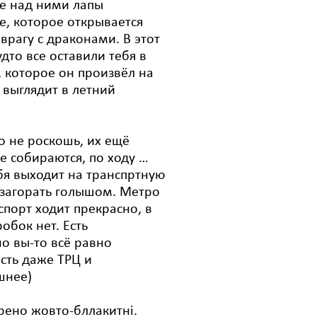
е над ними лапы
е, которое открывается
врагу с драконами. В этот
удто все оставили тебя в
е, которое он произвёл на
 выглядит в летний
о не роскошь, их ещё
е собираются, по ходу …
ебя выходит на транспртную
 загорать голышом. Метро
спорт ходит прекрасно, в
обок нет. Есть
о вы-то всё равно
Есть даже ТРЦ и
шнее)
рено жовто-бллакитні.