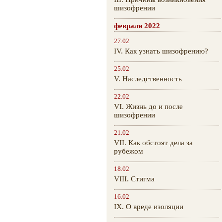
шизофрении
февраля 2022
27.02
IV. Как узнать шизофрению?
25.02
V. Наследственность
22.02
VI. Жизнь до и после
шизофрении
21.02
VII. Как обстоят дела за
рубежом
18.02
VIII. Стигма
16.02
IX. О вреде изоляции