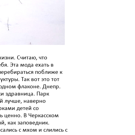
изни. Считаю, что
ебя.
Эта мода ехать в
перебираться поближе к
ктуры. Так вот это тот
 одном флаконе
. Днепр.
ки здравница. Парк
й лучше, наверно
рками детей со
ь ценно. В Черкасском
, как заповедник.
сались с мхом и слились с