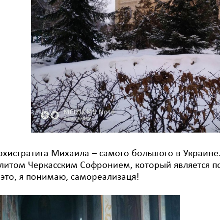
хистратига Михаила – самого большого в Украине. 
итом Черкасским Софронием, который является 
 это, я понимаю, самореализаця!